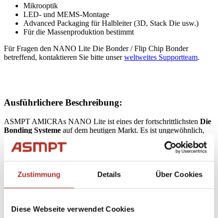
Mikrooptik
LED- und MEMS-Montage
Advanced Packaging für Halbleiter (3D, Stack Die usw.)
Für die Massenproduktion bestimmt
Für Fragen den NANO Lite Die Bonder / Flip Chip Bonder
betreffend, kontaktieren Sie bitte unser
weltweites Supportteam
.
Ausführlichere Beschreibung:
ASMPT AMICRAs NANO Lite ist eines der fortschrittlichsten
Die
Bonding Systeme
auf dem heutigen Markt. Es ist ungewöhnlich,
einen Präzisions-Die-Bonder zu finden, der eine
Platzierungsgenauigkeit von bis zu ±1 µm bei 3 s aufrechterhalten
kann, während er bei Temperaturen über 350 °C gebondet wird und
gleichzeitig hohe Bondkräfte aufbringt. In vielen Fällen kann diese
Art des Die-Bondens als
Thermokompressionsbonden
oder
TCB
Zustimmung
Details
Über Cookies
klassifiziert werden. In anderen Fällen werden diese Fähigkeiten
auch für
Through Silicon Via
oder
TSV
benötigt. Als größere
Kategorie von
Advanced Packaging Die Attach
gilt der NANO
Diese Webseite verwendet Cookies
Lite heute als einer der flexibelsten
Die Bonder
auf dem Markt.