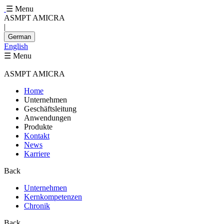
☰ Menu
ASMPT AMICRA
|
German
English
☰ Menu
ASMPT AMICRA
Home
Unternehmen
Geschäftsleitung
Anwendungen
Produkte
Kontakt
News
Karriere
Back
Unternehmen
Kernkompetenzen
Chronik
Back