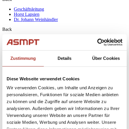
Geschäftsleitung
Horst Lapsien
Dr. Johann Weinhändler
Back
Anwendungen
SiPhotonics/PIC
3D IC, TSV und TCB
Active Optical Cable (AOC)
Zustimmung
Details
Über Cookies
FanOut
Back
Diese Webseite verwendet Cookies
Produkte
Die Flip Chip Bonder
Wir verwenden Cookies, um Inhalte und Anzeigen zu
High Speed Dispense System
personalisieren, Funktionen für soziale Medien anbieten
Back
zu können und die Zugriffe auf unsere Website zu
analysieren. Außerdem geben wir Informationen zu Ihrer
Die Flip Chip Bonder
CoS Die Bonder: Hochpräzises Chip-on-Substrate Bonding
Verwendung unserer Website an unsere Partner für
AMICRA NOVA - Die Bonder und Flip Chip Bonder
soziale Medien, Werbung und Analysen weiter. Unsere
AMICRA NANO - Die Bonder und Flip Chip Bonder