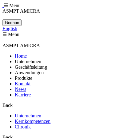
☰ Menu
ASMPT AMICRA
|
German
English
☰ Menu
ASMPT AMICRA
Home
Unternehmen
Geschäftsleitung
Anwendungen
Produkte
Kontakt
News
Karriere
Back
Unternehmen
Kernkompetenzen
Chronik
Back